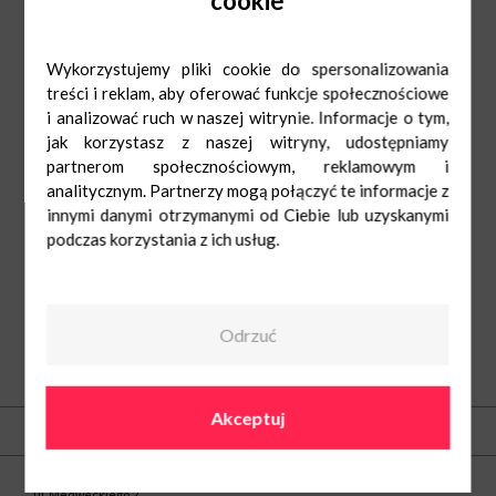
Wykorzystujemy pliki cookie do spersonalizowania
treści i reklam, aby oferować funkcje społecznościowe
i analizować ruch w naszej witrynie. Informacje o tym,
jak korzystasz z naszej witryny, udostępniamy
partnerom społecznościowym, reklamowym i
Triumph
Pn-sob 9:00-
analitycznym. Partnerzy mogą połączyć te informacje z
21:00
Nd handl 10:00-
20:00
innymi danymi otrzymanymi od Ciebie lub uzyskanymi
508652543
podczas korzystania z ich usług.
Odrzuć
O nas
Akceptuj
Kontakt
Centrum Nowe Czyżyny
ul. Medweckiego 2