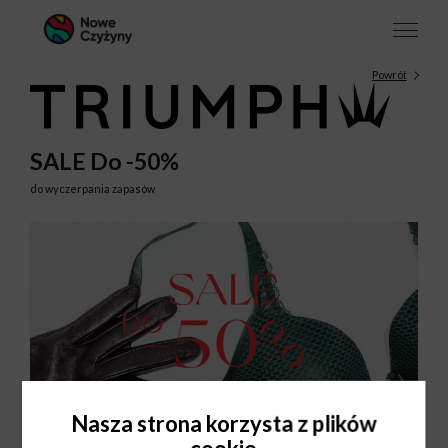
Powrót
SALE Do -50%
do wyczerpania zapasów
Nasza strona korzysta z plików
cookie