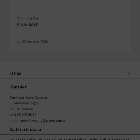
TRIUMPH
FINAL SALE
do 30 sierpnia 2026
O nas
Kontakt
Centrum Nowe Czyżyny
ul. Medweckiego 2
31-870 Kraków
tel.
(12) 297 30 12
e-mail:
noweczyzyny@greenman.pl
Bądź na bieżąco
Dowiedz się pierwszy o najnowszych promocjach i ciekawych wydarzeniach