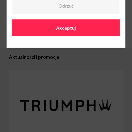
Pn-sob 9:00-
Odrzuć
21:00
Nd handl 10:00-
20:00
508652543
Akceptuj
Aktualności i promocje