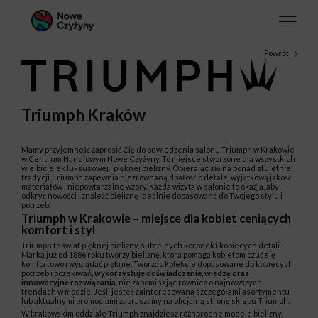
Powrót
Triumph Kraków
Mamy
przyjemność zaprosić Cię do odwiedzenia salonu Triumph w Krakowie
w Centrum Handlowym Nowe Czyżyny. To miejsce stworzone dla wszystkich
wielbicielek luksusowej i pięknej bielizny. Opierając się na ponad stuletniej
tradycji, Triumph zapewnia niezrównaną dbałość o detale, wyjątkową jakość
materiałów i niepowtarzalne wzory. Każda wizyta w salonie to okazja, aby
odkryć nowości i znaleźć bieliznę idealnie dopasowaną do Twojego stylu i
potrzeb.
Triumph w Krakowie – miejsce dla kobiet ceniących
komfort i styl
Triumph to świat pięknej bielizny, subtelnych koronek i kobiecych detali.
Marka już od 1886 roku tworzy bieliznę, która pomaga kobietom czuć się
komfortowo i wyglądać pięknie. Tworząc kolekcje dopasowane do kobiecych
potrzeb i oczekiwań,
wykorzystuje doświadczenie, wiedzę oraz
innowacyjne rozwiązania
, nie zapominając również o najnowszych
trendach w modzie. Jeśli jesteś zainteresowana szczegółami asortymentu
lub aktualnymi promocjami zapraszamy na oficjalną stronę sklepu Triumph.
W krakowskim oddziale Triumph znajdziesz różnorodne modele bielizny,