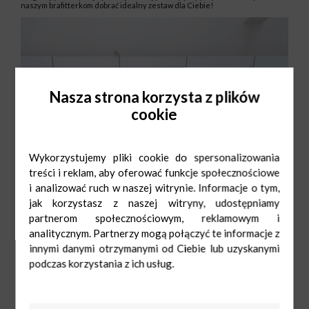
naszym brafitterkom dobrać idealny zestaw dla Ciebie!
Nasza strona korzysta z plików
cookie
Wykorzystujemy pliki cookie do spersonalizowania
treści i reklam, aby oferować funkcje społecznościowe
i analizować ruch w naszej witrynie. Informacje o tym,
jak korzystasz z naszej witryny, udostępniamy
Pn-sob 9:00-21:00
508652543
partnerom społecznościowym, reklamowym i
Nd handl 10:00-20:00
czyzyny@bieliznafinezja.pl
analitycznym. Partnerzy mogą połączyć te informacje z
innymi danymi otrzymanymi od Ciebie lub uzyskanymi
podczas korzystania z ich usług.
Triumph