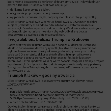
które można dopasować do konkretnej figury, stylu życia i indywidualnych
potrzeb. Bielizna Triumph w Krakowie obejmuje:
delikatne komplety na co dzień,
eleganckie propozycje na specjalne okazje,
wygodne biustonosze, majtki, body czy modele modelujące sylwetkę.
Sklep Triumph w Krakowie w
centrum handlowym w Czyżynach
to dobre
miejsce, jeśli zależy Ci na odpowiednim fasonie, komforcie noszenia i
estetyce, która idzie w parze z praktycznością. W salonie możesz spokojnie
porównać kroje, materiały i rozmiary, aby wybrać bieliznę dobrze
dopasowaną do Twojego ciała oraz oczekiwań.
Twoja ulubiona bielizna Triumph w Krakowie
Nasze brafitterki w Triumph w Krakowie pomogą Ci dobrać biustonosze
idealnie dopasowane do Twojej sylwetki, tak abyś czuła się komfortowo i
pięknie. Pozwól sobie na chwilę luksusu, podkreślając swoją naturalną
kobiecość. Dla miłośniczek kompletów bielizny Triumph w Krakowie
przygotowano bogatą ofertę, w tym biustonosze, figi, body i zestawy
koronkowe. Latem i podczas wakacji warto zwrócić uwagę na kolekcję strojów
kąpielowych, które łączą komfort, jakość i najnowsze trendy mody plażowej.
Zajrzyj do salonu Triumph w
galerii handlowej w Krakowie
i zapoznaj się z
najnowszą ofertą.
Triumph Kraków – godziny otwarcia
Sklep Triumph w Krakowie jest otwarty w centrum handlowym
Nowe
Czyżyny
w godzinach:
od
poniedziałkuSklep%20Triumph%20w%20Krakowie%20jest%20otwarty%2
0w%20centrum%20handlowym%20Nowe%20Czyżyny%20-
%20https:/www.nowe-czyzyny.pl/ do soboty – od 09:00 do 21:00;
w niedziele handlowe – od 10:00 do 20:00.
Odwiedź salon Triumph w Krakowie i odkryj bieliznę, która łączy komfort z
elegancją. Skorzystaj z profesjonalnej pomocy przy przymiarkach i pozwól