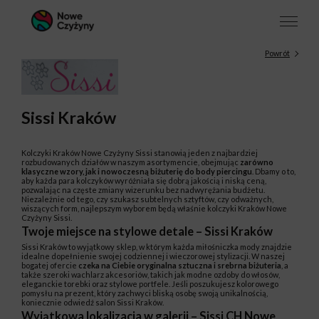
Powrót
Sissi Kraków
Kolczyki Kraków Nowe Czyżyny Sissi stanowią jeden z najbardziej
rozbudowanych działów w naszym asortymencie, obejmując
zarówno
klasyczne wzory, jak i nowoczesną biżuterię do body piercingu
. Dbamy o to,
aby każda para kolczyków wyróżniała się dobrą jakością i niską ceną,
pozwalając na częste zmiany wizerunku bez nadwyrężania budżetu.
Niezależnie od tego, czy szukasz subtelnych sztyftów, czy odważnych,
wiszących form, najlepszym wyborem będą właśnie kolczyki Kraków Nowe
Czyżyny Sissi.
Twoje miejsce na stylowe detale – Sissi Kraków
Sissi Kraków to wyjątkowy sklep, w którym każda miłośniczka mody znajdzie
idealne dopełnienie swojej codziennej i wieczorowej stylizacji. W naszej
bogatej ofercie
czeka na Ciebie oryginalna sztuczna i srebrna biżuteria
, a
także szeroki wachlarz akcesoriów, takich jak modne ozdoby do włosów,
eleganckie torebki oraz stylowe portfele. Jeśli poszukujesz kolorowego
pomysłu na prezent, który zachwyci bliską osobę swoją unikalnością,
koniecznie odwiedź salon Sissi Kraków.
Wyjątkowa lokalizacja w galerii – Sissi CH Nowe