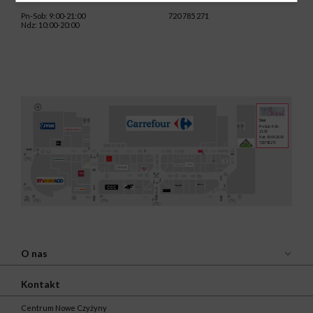
Pn-Sob: 9:00-21:00
720 785 271
Ndz: 10:00-20:00
Sissi
Pn-Sob: 9:00-
21:00
Ndz: 10:00-20:00
720 785 271
O nas
Kontakt
Centrum Nowe Czyżyny