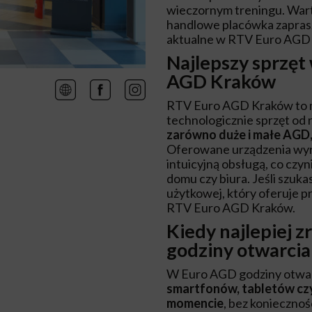
wieczornym treningu. Wart
handlowe placówka zaprasz
aktualne w RTV Euro AGD 
Najlepszy sprzęt
AGD Kraków
RTV Euro AGD Kraków to m
technologicznie sprzęt o
zarówno duże i małe AGD,
Oferowane urządzenia wyróż
intuicyjną obsługą, co cz
domu czy biura. Jeśli szuk
użytkowej, który oferuje p
RTV Euro AGD Kraków.
Kiedy najlepiej 
godziny otwarcia
W Euro AGD godziny otwar
smartfonów, tabletów czy
momencie
, bez koniecznoś