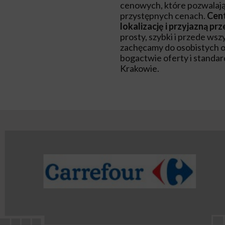
cenowych, które pozwalają
przystępnych cenach.
Cen
lokalizację i przyjazną pr
prosty, szybki i przede wsz
zachęcamy do osobistych od
bogactwie oferty i standa
Krakowie.