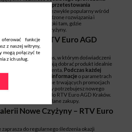
zych telewizorach czy przetestowania
ia, że punkt ten jest niezwykle popularny wśród
sta. Wybierając sprawdzone rozwiązania i
to skierować swoje kroki tam, gdzie
tradycją, czyli do RTV Czyżyny.
ekspertów – RTV Euro AGD
 oferować funkcje
sz z naszej witryny,
y mogą połączyć te
dziny otwarcia to czas, w którym doświadczeni
a z ich usług.
achową poradą i pomagają dobrać produkt idealnie
czekiwania każdego klienta.
Podczas każdej
sz liczyć na rzetelne informacje
o parametrach
h rabatach oraz aktualnie trwających promocjach
. Niezależnie od tego, czy potrzebujesz nowego
ia kuchni. Zapraszamy do RTV Euro AGD Kraków.
zas na udane i przemyślane zakupy.
alerii Nowe Czyżyny – RTV Euro
aprasza do regularnego śledzenia okazji