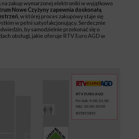
 na zakup wymarzonej elektroniki w wyjątkowo
trum Nowe Czyżyny zapewnia doskonałą
zestrzeń
, w której proces zakupowy staje się
ystkim w pełni satysfakcjonujący. Serdecznie
wiedzin, by samodzielnie przekonać się o
rdach obsługi, jakie oferuje RTV Euro AGD w
RTV EURO AGD
Pn-Sob: 9:00-21:00
Ndz: 10:00-20:00
855855855