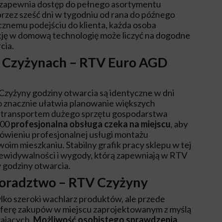
zapewnia dostęp do pełnego asortymentu
rzez sześć dni w tygodniu od rana do późnego
ycznemu podejściu do klienta, każda osoba
cję w domową technologię może liczyć na dogodne
cia.
w Czyżynach – RTV Euro AGD
yżyny godziny otwarcia są identyczne w dni
o znacznie ułatwia planowanie większych
 z transportem dużego sprzętu gospodarstwa
:00
profesjonalna obsługa czeka na miejscu
, aby
wieniu profesjonalnej usługi montażu
im mieszkaniu. Stabilny grafik pracy sklepu w tej
rzewidywalności i wygody, którą zapewniają w RTV
godziny otwarcia.
doradztwo – RTV Czyżyny
lko szeroki wachlarz produktów, ale przede
sferę zakupów w miejscu zaprojektowanym z myślą
zających.
Możliwość osobistego sprawdzenia