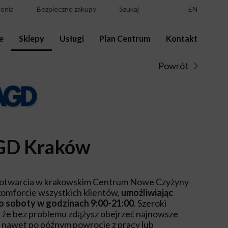
enia
Bezpieczne zakupy
Szukaj
EN
e
Sklepy
Usługi
Plan Centrum
Kontakt
Powrót
GD Kraków
otwarcia w krakowskim Centrum Nowe Czyżyny
 komforcie wszystkich klientów,
umożliwiając
o soboty w godzinach 9:00-21:00
. Szeroki
, że bez problemu zdążysz obejrzeć najnowsze
 nawet po późnym powrocie z pracy lub