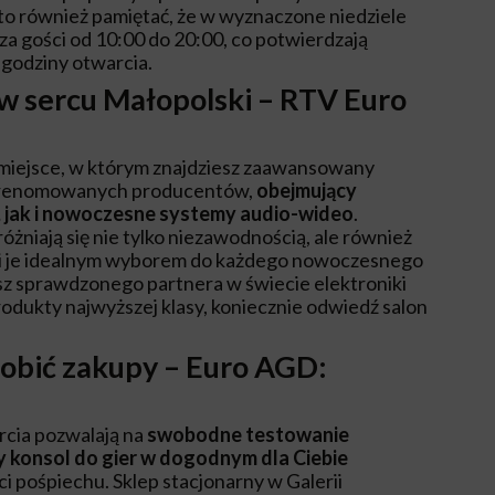
o również pamiętać, że w wyznaczone niedziele
a gości od 10:00 do 20:00, co potwierdzają
godziny otwarcia.
 w sercu Małopolski – RTV Euro
iejsce, w którym znajdziesz zaawansowany
d renomowanych producentów,
obejmujący
 jak i nowoczesne systemy audio-wideo
.
niają się nie tylko niezawodnością, ale również
yni je idealnym wyborem do każdego nowoczesnego
asz sprawdzonego partnera w świecie elektroniki
rodukty najwyższej klasy, koniecznie odwiedź salon
zrobić zakupy – Euro AGD:
cia pozwalają na
swobodne testowanie
 konsol do gier w dogodnym dla Ciebie
ci pośpiechu. Sklep stacjonarny w Galerii