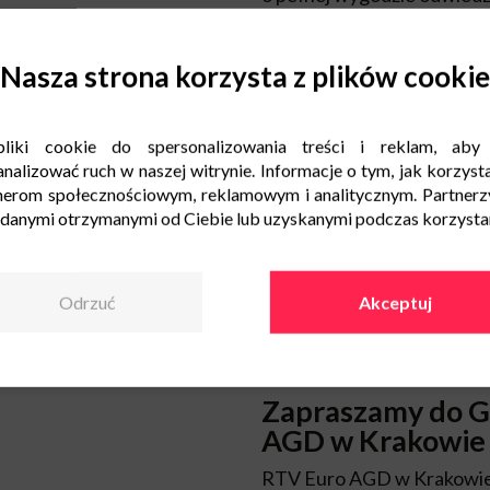
jakości obrazu w najnows
ergonomii laptopów
spraw
mieszkańców tej części mia
Nasza strona korzysta z plików cookie
korzystne ceny, zawsze war
profesjonalizm łączy się z 
Fachowa porada 
liki cookie do spersonalizowania treści i reklam, aby
Kraków
nalizować ruch w naszej witrynie. Informacje o tym, jak korzysta
nerom społecznościowym, reklamowym i analitycznym. Partnerz
W RTV Euro AGD Kraków go
 danymi otrzymanymi od Ciebie lub uzyskanymi podczas korzystani
pracownicy sklepu służą f
spełniający indywidualne o
godziny pracy salonu może
Odrzuć
Akceptuj
technicznych, atrakcyjnyc
na wysokiej jakości sprzęt
smartfona, czy wyposażen
Godziny otwarcia to Twój c
Zapraszamy do G
AGD w Krakowie
RTV Euro AGD w Krakowie z