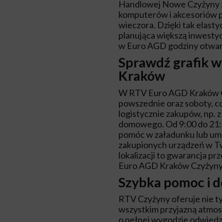
Handlowej Nowe Czyżyny 
komputerów i akcesoriów p
wieczora. Dzięki tak elast
planująca większą inwesty
w Euro AGD godziny otwar
Sprawdź grafik 
Kraków
W RTV Euro AGD Kraków Cz
powszednie oraz soboty, c
logistycznie zakupów, np.
domowego. Od 9:00 do 21
pomóc w załadunku lub umó
zakupionych urządzeń w Two
lokalizacji to gwarancja p
Euro AGD Kraków Czyżyny 
Szybka pomoc i 
RTV Czyżyny oferuje nie ty
wszystkim przyjazną atmo
o pełnej wygodzie odwied