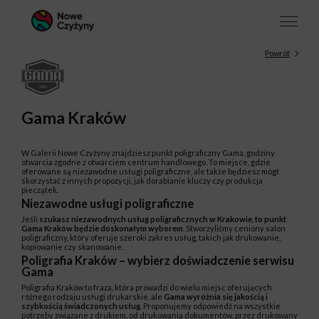
Powrót
Gama Kraków
W Galerii Nowe Czyżyny znajdziesz punkt poligraficzny Gama, godziny
otwarcia zgodne z otwarciem centrum handlowego. To miejsce, gdzie
oferowane są niezawodne usługi poligraficzne, ale także będziesz mógł
skorzystać z innych propozycji, jak dorabianie kluczy czy produkcja
pieczątek.
Niezawodne usługi poligraficzne
Jeśli
szukasz niezawodnych usług poligraficznych w Krakowie, to punkt
Gama Kraków będzie doskonałym wyborem
. Stworzyliśmy ceniony salon
poligraficzny, który oferuje szeroki zakres usług, takich jak drukowanie,
kopiowanie czy skanowanie.
Poligrafia Kraków – wybierz doświadczenie serwisu
Gama
Poligrafia Kraków to fraza, która prowadzi do wielu miejsc oferujących
różnego rodzaju usługi drukarskie, ale
Gama wyróżnia się jakością i
szybkością świadczonych usług
. Proponujemy odpowiedź na wszystkie
potrzeby związane z drukiem, od drukowania dokumentów, przez drukowany