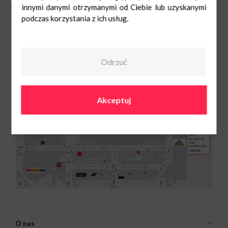
innymi danymi otrzymanymi od Ciebie lub uzyskanymi
podczas korzystania z ich usług.
Mon-Sat: 9:00-21:00
533039381
Sun: 10:00-20:00
czyzyny@gama.krakow.pl
Odrzuć
Akceptuj
Gama
Mon-Sat: 9:00-
21:00
Sun: 10:00-20:00
533039381
O nas