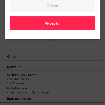
Odrzuć
Leroy Merlin
Pon-Sob: 6:30 -
22:00
Ndz: 09:00 - 20:00
12 683 98 00
Akceptuj
O nas
Kontakt
Centrum Nowe Czyżyny
ul. Medweckiego 2
31-870 Kraków
tel.
(12) 297 30 12
e-mail:
noweczyzyny@greenman.pl
Bądź na bieżąco