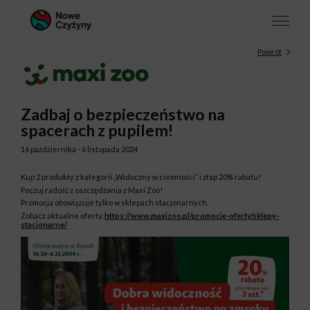
Powrót
Zadbaj o bezpieczeństwo na
spacerach z pupilem!
16 października - 6 listopada 2024
Kup 2 produkty z kategorii „Widoczny w ciemności” i złap 20% rabatu!
Poczuj radość z oszczędzania z Maxi Zoo!
Promocja obowiązuje tylko w sklepach stacjonarnych.
Zobacz aktualne oferty.
https://www.maxizoo.pl/promocje-oferty/sklepy-
stacjonarne/