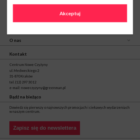
Akceptuj
O nas
Kontakt
Centrum Nowe Czyżyny
ul. Medweckiego 2
31-870 Kraków
tel.
(12) 297 30 12
e-mail:
noweczyzyny@greenman.pl
Bądź na bieżąco
Dowiedz się pierwszy o najnowszych promocjach i ciekawych wydarzeniach
w naszym centrum.
Zapisz się do newslettera