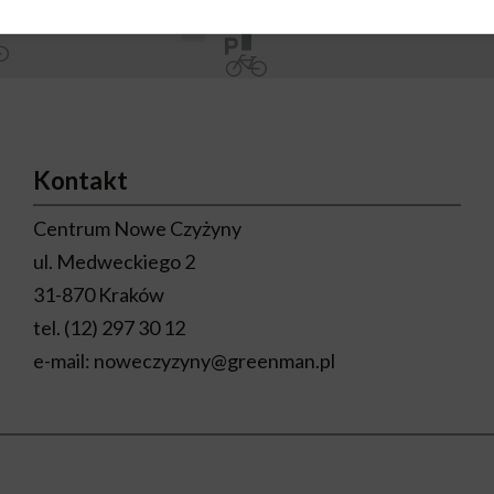
Kontakt
Centrum Nowe Czyżyny
ul. Medweckiego 2
31-870 Kraków
tel.
(12) 297 30 12
e-mail:
noweczyzyny@greenman.pl