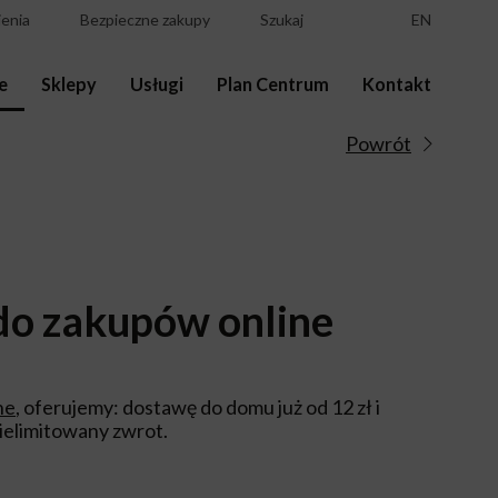
enia
Bezpieczne zakupy
Szukaj
EN
e
Sklepy
Usługi
Plan Centrum
Kontakt
Powrót
o zakupów online
ne
, oferujemy: dostawę do domu już od 12 zł i
ielimitowany zwrot.