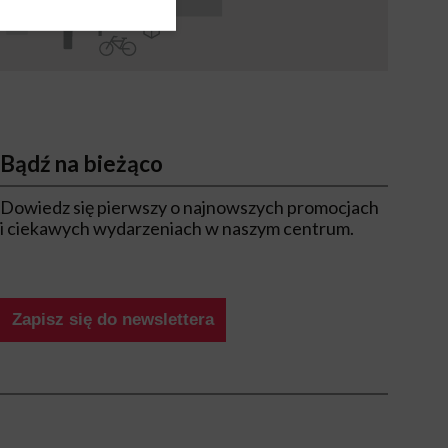
Bądź na bieżąco
Dowiedz się pierwszy o najnowszych promocjach
i ciekawych wydarzeniach w naszym centrum.
Zapisz się do newslettera