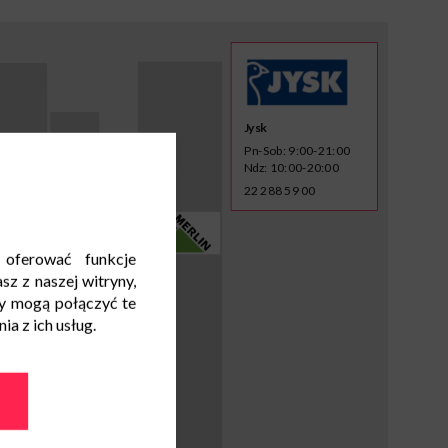
Jysk
Pn-Sob: 9:00-21:00
Ndz: 10:00-20:00
22 288 59 00
 oferować funkcje
sz z naszej witryny,
y mogą połączyć te
a z ich usług.