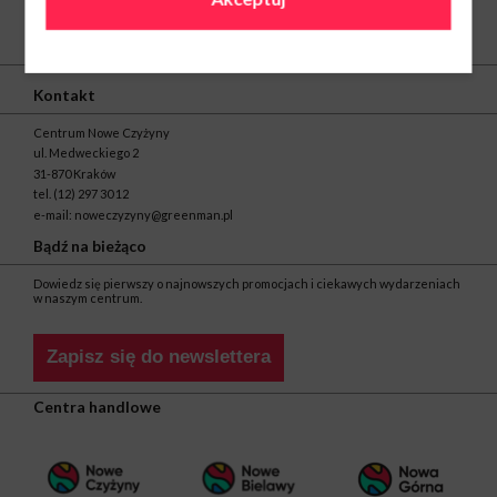
O nas
Kontakt
Centrum Nowe Czyżyny
ul. Medweckiego 2
31-870 Kraków
tel.
(12) 297 30 12
e-mail:
noweczyzyny@greenman.pl
Bądź na bieżąco
Dowiedz się pierwszy o najnowszych promocjach i ciekawych wydarzeniach
w naszym centrum.
Zapisz się do newslettera
Centra handlowe