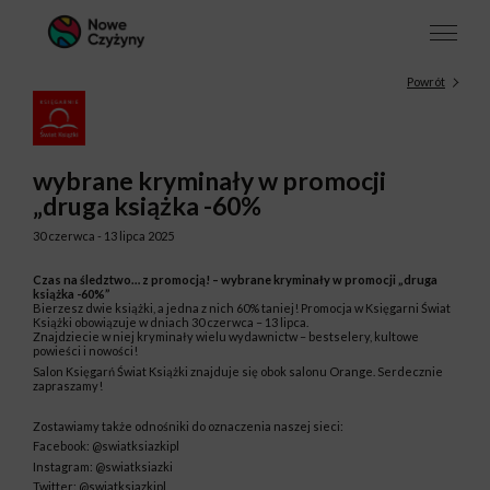
Powrót
wybrane kryminały w promocji
„druga książka -60%
30 czerwca - 13 lipca 2025
Czas na śledztwo… z promocją! – wybrane kryminały w promocji „druga
książka -60%”
Bierzesz dwie książki, a jedna z nich 60% taniej! Promocja w Księgarni Świat
Książki obowiązuje w dniach 30 czerwca – 13 lipca.
Znajdziecie w niej kryminały wielu wydawnictw – bestselery, kultowe
powieści i nowości!
Salon Księgarń Świat Książki znajduje się obok salonu Orange. Serdecznie
zapraszamy!
Zostawiamy także odnośniki do oznaczenia naszej sieci:
Facebook: @swiatksiazkipl
Instagram: @swiatksiazki
Twitter: @swiatksiazkipl