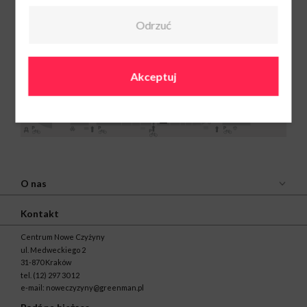
Odrzuć
Księgarnie Świat
Akceptuj
Książki
Pn-Sob: 9:00-
21:00
Ndz: 10:00-20:00
12 297 31 71
O nas
Kontakt
Centrum Nowe Czyżyny
ul. Medweckiego 2
31-870 Kraków
tel.
(12) 297 30 12
e-mail:
noweczyzyny@greenman.pl