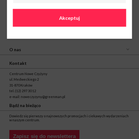
Akceptuj
O nas
Kontakt
Centrum Nowe Czyżyny
ul. Medweckiego 2
31-870 Kraków
tel.
(12) 297 30 12
e-mail:
noweczyzyny@greenman.pl
Bądź na bieżąco
Dowiedz się pierwszy o najnowszych promocjach i ciekawych wydarzeniach
w naszym centrum.
Zapisz się do newslettera