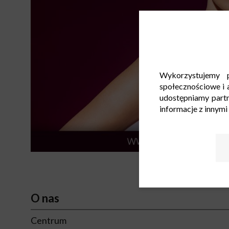
Wykorzystujemy p
społecznościowe i a
udostępniamy part
informacje z innymi
O nas
Centrum