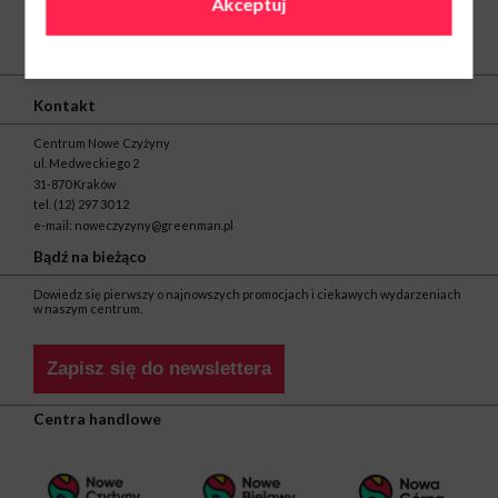
Akceptuj
O nas
Kontakt
Centrum Nowe Czyżyny
ul. Medweckiego 2
31-870 Kraków
tel.
(12) 297 30 12
e-mail:
noweczyzyny@greenman.pl
Bądź na bieżąco
Dowiedz się pierwszy o najnowszych promocjach i ciekawych wydarzeniach
w naszym centrum.
Zapisz się do newslettera
Centra handlowe