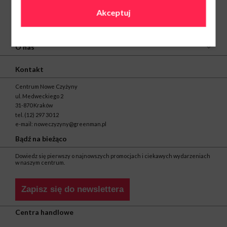
Akceptuj
O nas
Kontakt
Centrum Nowe Czyżyny
ul. Medweckiego 2
31-870 Kraków
tel.
(12) 297 30 12
e-mail:
noweczyzyny@greenman.pl
Bądź na bieżąco
Dowiedz się pierwszy o najnowszych promocjach i ciekawych wydarzeniach
w naszym centrum.
Zapisz się do newslettera
Centra handlowe