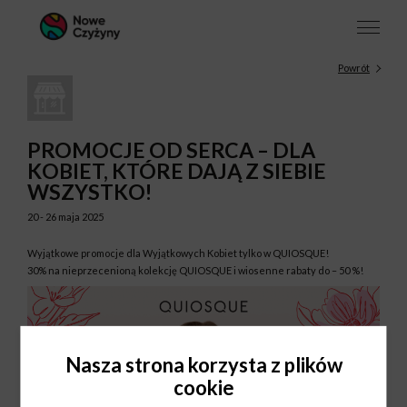
Powrót
PROMOCJE OD SERCA – DLA
KOBIET, KTÓRE DAJĄ Z SIEBIE
WSZYSTKO!
20 - 26 maja 2025
Wyjątkowe promocje dla Wyjątkowych Kobiet tylko w QUIOSQUE!
30% na nieprzecenioną kolekcję QUIOSQUE i wiosenne rabaty do – 50 %!
Nasza strona korzysta z plików
cookie