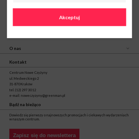
Akceptuj
O nas
Kontakt
Centrum Nowe Czyżyny
ul. Medweckiego 2
31-870 Kraków
tel.
(12) 297 30 12
e-mail:
noweczyzyny@greenman.pl
Bądź na bieżąco
Dowiedz się pierwszy o najnowszych promocjach i ciekawych wydarzeniach
w naszym centrum.
Zapisz się do newslettera