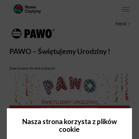
Powrót
PAWO – Świętujemy Urodziny !
Zapraszamy do skorzystania!
Nasza strona korzysta z plików
cookie