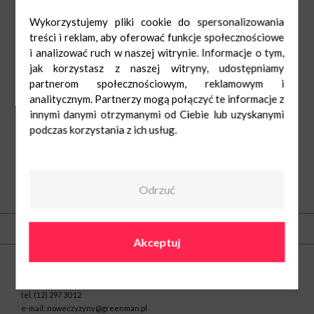
Wykorzystujemy pliki cookie do spersonalizowania
treści i reklam, aby oferować funkcje społecznościowe
i analizować ruch w naszej witrynie. Informacje o tym,
jak korzystasz z naszej witryny, udostępniamy
Pawo
Pn-Sob: 9:00-
21:00
partnerom społecznościowym, reklamowym i
Ndz: 10:00-20:00
724541612
analitycznym. Partnerzy mogą połączyć te informacje z
innymi danymi otrzymanymi od Ciebie lub uzyskanymi
podczas korzystania z ich usług.
Odrzuć
O nas
Kontakt
Akceptuj
Centrum Nowe Czyżyny
ul. Medweckiego 2
31-870 Kraków
tel.
(12) 297 30 12
e-mail:
noweczyzyny@greenman.pl