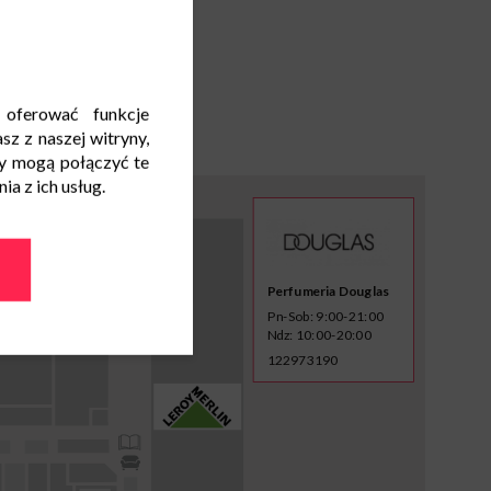
 oferować funkcje
sz z naszej witryny,
y mogą połączyć te
a z ich usług.
Perfumeria Douglas
Pn-Sob: 9:00-21:00
Ndz: 10:00-20:00
122973190