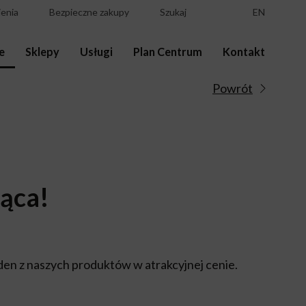
enia
Bezpieczne zakupy
Szukaj
EN
e
Sklepy
Usługi
Plan Centrum
Kontakt
Powrót
iąca!
jeden z naszych produktów w atrakcyjnej cenie.