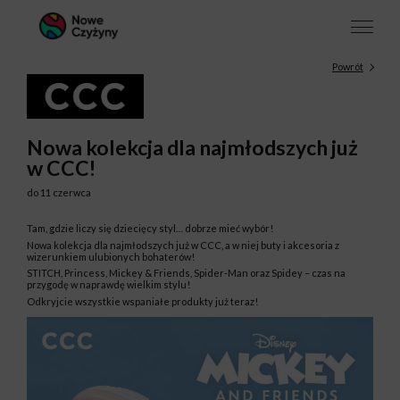
Powrót
Nowa kolekcja dla najmłodszych już
w CCC!
do 11 czerwca
Tam, gdzie liczy się dziecięcy styl… dobrze mieć wybór!
Nowa kolekcja dla najmłodszych już w CCC, a w niej buty i akcesoria z
wizerunkiem ulubionych bohaterów!
STITCH, Princess, Mickey & Friends, Spider-Man oraz Spidey – czas na
przygodę w naprawdę wielkim stylu!
Odkryjcie wszystkie wspaniałe produkty już teraz!