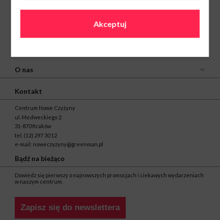
Akceptuj
O nas
Kontakt
Centrum Nowe Czyżyny
ul. Medweckiego 2
31-870 Kraków
tel.
(12) 297 30 12
e-mail:
noweczyzyny@greenman.pl
Bądź na bieżąco
Dowiedz się pierwszy o najnowszych promocjach i ciekawych wydarzeniach
w naszym centrum.
Zapisz się do newslettera