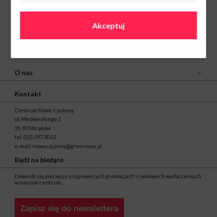
Akceptuj
O nas
Kontakt
Centrum Nowe Czyżyny
ul. Medweckiego 2
31-870 Kraków
tel.
(12) 297 30 12
e-mail:
noweczyzyny@greenman.pl
Bądź na bieżąco
Dowiedz się pierwszy o najnowszych promocjach i ciekawych wydarzeniach
w naszym centrum.
Zapisz się do newslettera