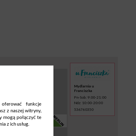
Mydlarnia u
Franciszka
Pn-Sob: 9:00-21:00
Ndz: 10:00-20:00
 oferować funkcje
536760350
sz z naszej witryny,
y mogą połączyć te
a z ich usług.