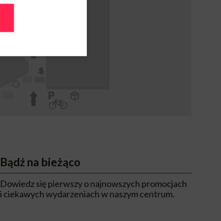
Bądź na bieżąco
Dowiedz się pierwszy o najnowszych promocjach
i ciekawych wydarzeniach w naszym centrum.