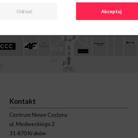
Odrzuć
Akceptuj
Kontakt
Centrum Nowe Czyżyny
ul. Medweckiego 2
31-870 Kraków