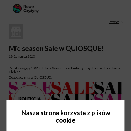
Powrót
Mid season Sale w QUIOSQUE!
12-31 marca 2020
Rabaty sięgają 50%! Kolekcja Wiosenna w fantastycznych cenach czeka na
Ciebie!
Do zobaczenia w QUIOSQUE!
Nasza strona korzysta z plików
cookie