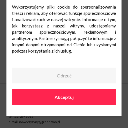
Wykorzystujemy pliki cookie do spersonalizowania
treści i reklam, aby oferować funkcje społecznościowe
i analizować ruch w naszej witrynie. Informacje o tym,
jak korzystasz z naszej witryny, udostępniamy
partnerom społecznościowym, reklamowym i
analitycznym. Partnerzy mogą połączyć te informacje z
innymi danymi otrzymanymi od Ciebie lub uzyskanymi
podczas korzystania z ich usług.
Odrzuć
O nas
Kontakt
Akceptuj
Centrum Nowe Czyżyny
ul. Medweckiego 2
31-870 Kraków
tel.
(12) 297 30 12
e-mail:
noweczyzyny@greenman.pl