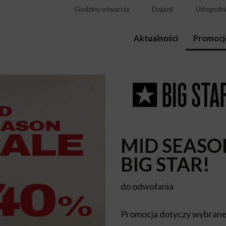
Godziny otwarcia
Dojazd
Udogodni
Aktualności
Promocj
MID SEASO
BIG STAR!
do odwołania
Promocja dotyczy wybrane