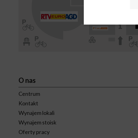
O nas
Centrum
Kontakt
Wynajem lokali
Wynajem stoisk
Oferty pracy