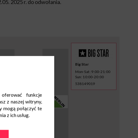
05. 2025 r. do odwołania.
Big Star
Mon-Sat: 9:00-21:00
Sun: 10:00-20:00
538149019
 oferować funkcje
sz z naszej witryny,
y mogą połączyć te
a z ich usług.