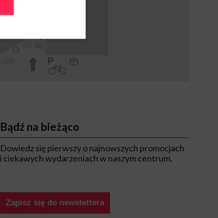
Bądź na bieżąco
Dowiedz się pierwszy o najnowszych promocjach
i ciekawych wydarzeniach w naszym centrum.
Zapisz się do newslettera