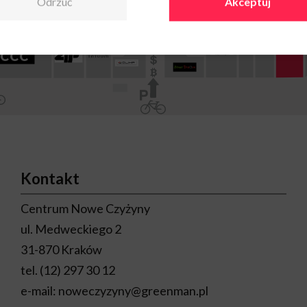
Odrzuć
Akceptuj
Kontakt
Centrum Nowe Czyżyny
ul. Medweckiego 2
31-870 Kraków
tel.
(12) 297 30 12
e-mail:
noweczyzyny@greenman.pl