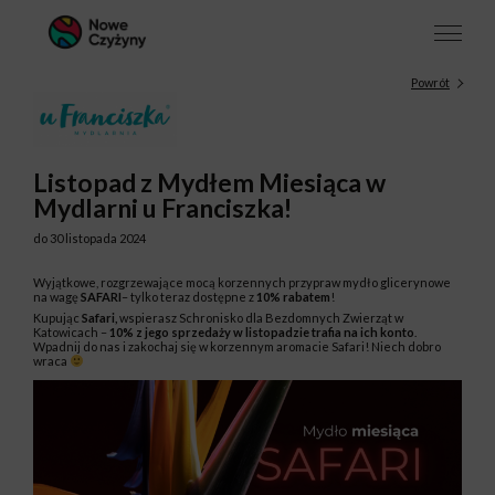
Powrót
Listopad z Mydłem Miesiąca w
Mydlarni u Franciszka!
do 30 listopada 2024
Wyjątkowe, rozgrzewające mocą korzennych przypraw mydło glicerynowe
na wagę
SAFARI
– tylko teraz dostępne z
10% rabatem
!
Kupując
Safari,
wspierasz Schronisko dla Bezdomnych Zwierząt w
Katowicach –
10% z jego sprzedaży w listopadzie trafia na ich konto
.
Wpadnij do nas i zakochaj się w korzennym aromacie Safari! Niech dobro
wraca