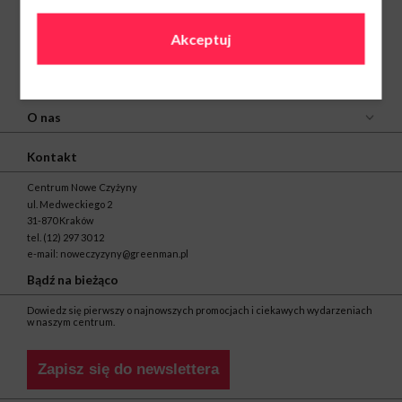
Akceptuj
O nas
Kontakt
Centrum Nowe Czyżyny
ul. Medweckiego 2
31-870 Kraków
tel.
(12) 297 30 12
e-mail:
noweczyzyny@greenman.pl
Bądź na bieżąco
Dowiedz się pierwszy o najnowszych promocjach i ciekawych wydarzeniach
w naszym centrum.
Zapisz się do newslettera