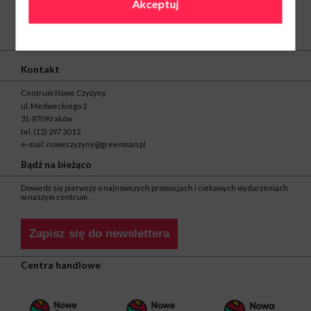
Akceptuj
O nas
Kontakt
Centrum Nowe Czyżyny
ul. Medweckiego 2
31-870 Kraków
tel.
(12) 297 30 12
e-mail:
noweczyzyny@greenman.pl
Bądź na bieżąco
Dowiedz się pierwszy o najnowszych promocjach i ciekawych wydarzeniach
w naszym centrum.
Zapisz się do newslettera
Centra handlowe