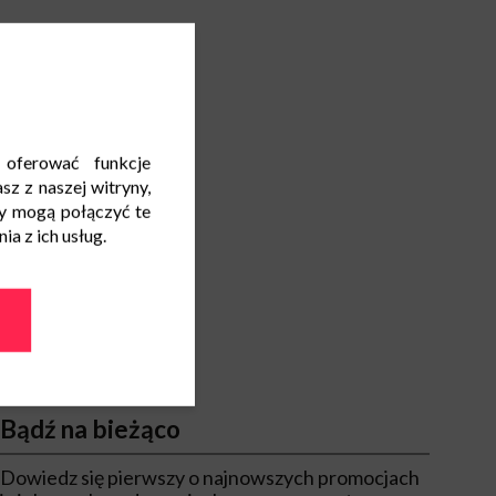
 oferować funkcje
sz z naszej witryny,
y mogą połączyć te
a z ich usług.
Bądź na bieżąco
Dowiedz się pierwszy o najnowszych promocjach