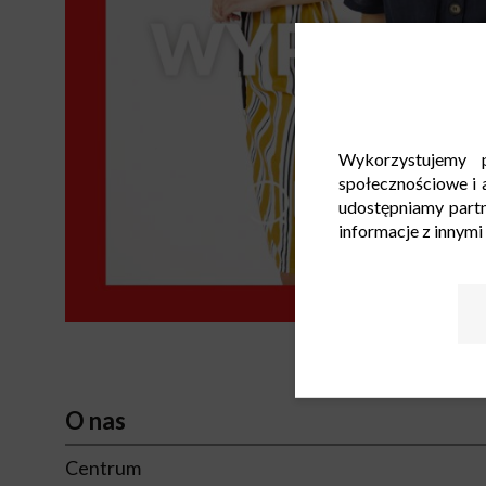
Wykorzystujemy p
społecznościowe i a
udostępniamy part
informacje z innymi
O nas
Centrum