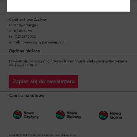
Kontakt
Centrum Nowe Czyżyny
ul. Medweckiego 2
31-870 Kraków
tel.
(12) 297 30 12
e-mail:
noweczyzyny@greenman.pl
Bądź na bieżąco
Dowiedz się pierwszy o najnowszych promocjach i ciekawych wydarzeniach
w naszym centrum.
Zapisz się do newslettera
Centra handlowe
Copyright © 2019 Newbridge Romsey Sp. z o.o. Kraków Sp. K.