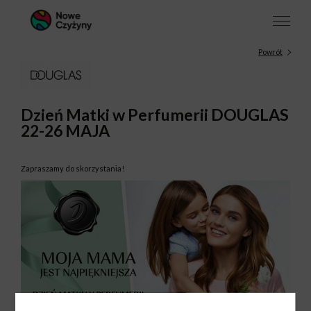
Powrót
Dzień Matki w Perfumerii DOUGLAS
22-26 MAJA
Zapraszamy do skorzystania!