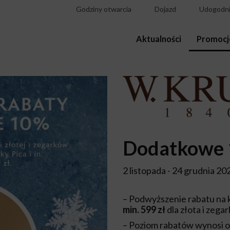
Godziny otwarcia
Dojazd
Udogodni
Aktualności
Promocj
Dodatkowe 
2 listopada - 24 grudnia 20
– Podwyższenie rabatu na 
min. 599 zł
dla złota i zega
– Poziom rabatów wynosi o