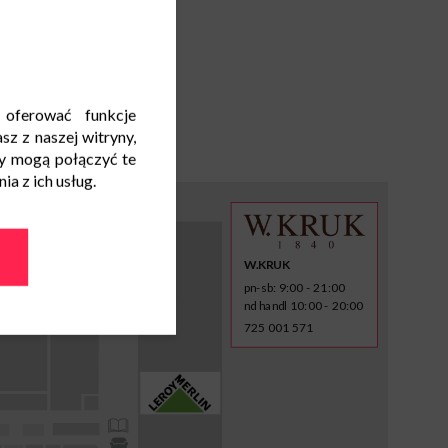
 oferować funkcje
sz z naszej witryny,
y mogą połączyć te
a z ich usług.
W.KRUK
pn-sb: 9:00 - 21:00
nd handl 10:00 - 20:00
725 001 571