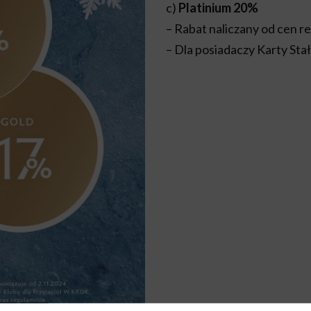
c)
Platinium 20%
– Rabat naliczany od cen r
– Dla posiadaczy Karty Sta