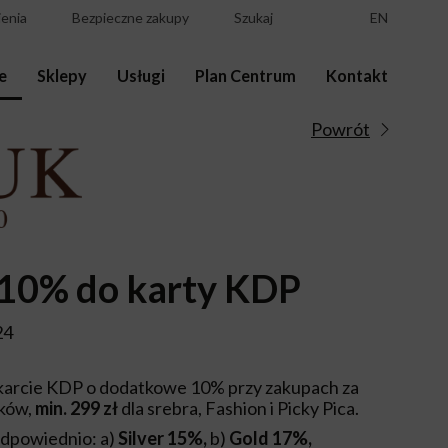
enia
Bezpieczne zakupy
Szukaj
EN
e
Sklepy
Usługi
Plan Centrum
Kontakt
Powrót
10% do karty KDP
24
karcie KDP o dodatkowe 10% przy zakupach za
rków,
min. 299 zł
dla srebra, Fashion i Picky Pica.
dpowiednio: a)
Silver 15%,
b)
Gold 17%,