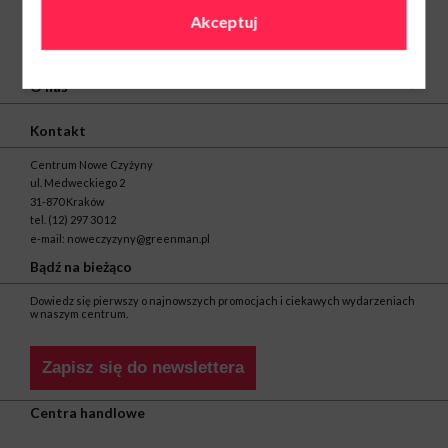
Akceptuj
O nas
Kontakt
Centrum Nowe Czyżyny
ul. Medweckiego 2
31-870 Kraków
tel.
(12) 297 30 12
e-mail:
noweczyzyny@greenman.pl
Bądź na bieżąco
Dowiedz się pierwszy o najnowszych promocjach i ciekawych wydarzeniach
w naszym centrum.
Zapisz się do newslettera
Centra handlowe