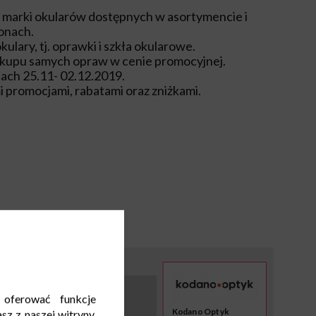
 marki okularów dostępnych w asortymencie i
onach.
lary, tj. oprawki i szkła okularowe.
zakupu samych opraw w cenie promocyjnej.
ach 25.11- 02.12.2019.
mi promocjami, rabatami oraz zniżkami.
 oferować funkcje
Kodano Optyk
sz z naszej witryny,