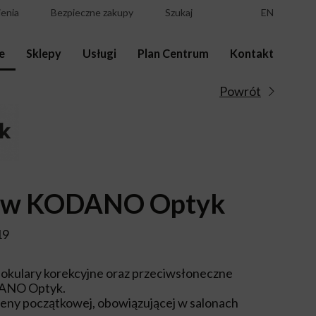
enia
Bezpieczne zakupy
Szukaj
EN
e
Sklepy
Usługi
Plan Centrum
Kontakt
Powrót
k w KODANO Optyk
19
e okulary korekcyjne oraz przeciwsłoneczne
DANO Optyk.
 ceny początkowej, obowiązującej w salonach