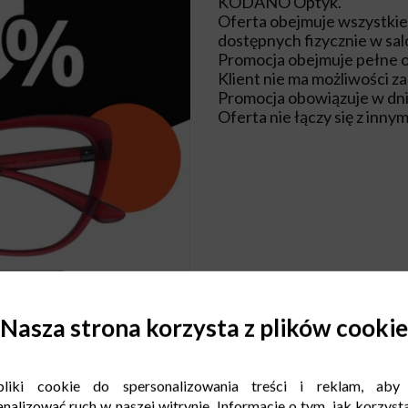
KODANO Optyk.
Oferta obejmuje wszystkie
dostępnych fizycznie w sal
Promocja obejmuje pełne oku
Klient nie ma możliwości 
Promocja obowiązuje w dni
Oferta nie łączy się z inny
Nasza strona korzysta z plików cookie
liki cookie do spersonalizowania treści i reklam, aby
nalizować ruch w naszej witrynie. Informacje o tym, jak korzysta