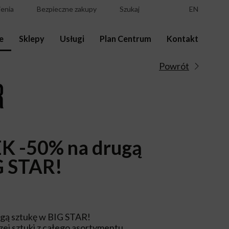
enia
Bezpieczne zakupy
Szukaj
EN
e
Sklepy
Usługi
Plan Centrum
Kontakt
Powrót
 -50% na drugą
G STAR!
ą sztukę w BIG STAR!
zej sztuki z całego asortymentu.