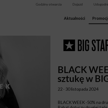
Godziny otwarcia
Dojazd
Udogodni
Aktualności
Promocj
BLACK WEEK
sztukę w BI
22 - 30 listopada 2024
BLACK WEEK -50% na drug
Rabat dotyczy drugiej tańs