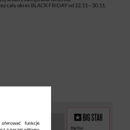
zez cały okres BLACK FRIDAY od 22.11 – 30.11.
 oferować funkcje
Big Star
sz z naszej witryny,