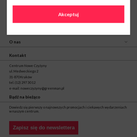
12 297 31 71
Akceptuj
O nas
Kontakt
Centrum Nowe Czyżyny
ul. Medweckiego 2
31-870 Kraków
tel.
(12) 297 30 12
e-mail:
noweczyzyny@greenman.pl
Bądź na bieżąco
Dowiedz się pierwszy o najnowszych promocjach i ciekawych wydarzeniach
w naszym centrum.
Zapisz się do newslettera