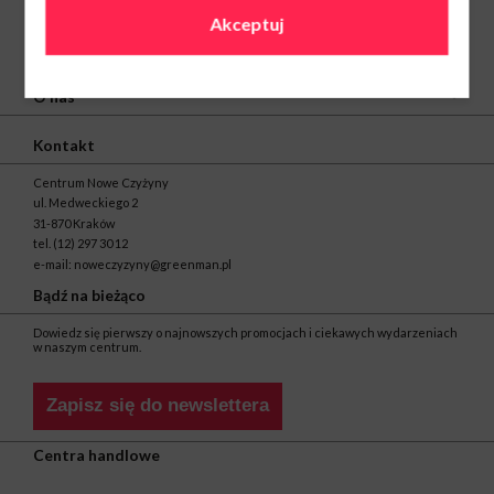
Akceptuj
O nas
Kontakt
Centrum Nowe Czyżyny
ul. Medweckiego 2
31-870 Kraków
tel.
(12) 297 30 12
e-mail:
noweczyzyny@greenman.pl
Bądź na bieżąco
Dowiedz się pierwszy o najnowszych promocjach i ciekawych wydarzeniach
w naszym centrum.
Zapisz się do newslettera
Centra handlowe