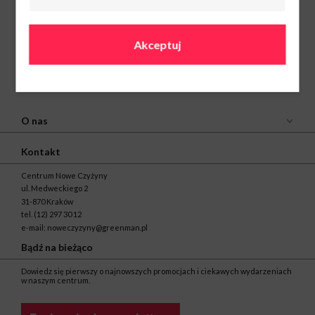
KFC
Pn-Sob: 9:00-
21:00
Ndz: 10:00-20:00
22 536 36 36
Akceptuj
O nas
Kontakt
Centrum Nowe Czyżyny
ul. Medweckiego 2
31-870 Kraków
tel.
(12) 297 30 12
e-mail:
noweczyzyny@greenman.pl
Bądź na bieżąco
Dowiedz się pierwszy o najnowszych promocjach i ciekawych wydarzeniach
w naszym centrum.