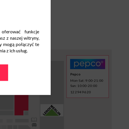
 oferować funkcje
sz z naszej witryny,
y mogą połączyć te
a z ich usług.
Pepco
Mon-Sat: 9:00-21:00
Sun: 10:00-20:00
12 294 96 20