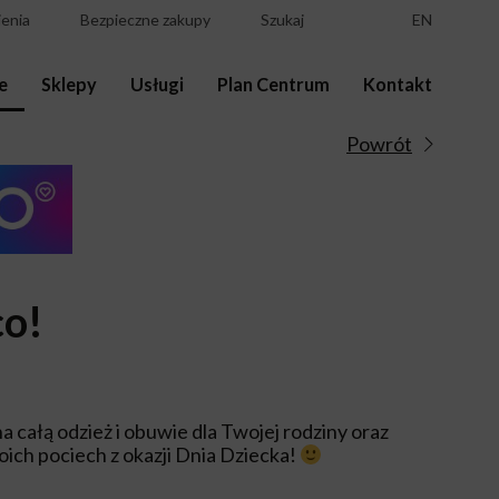
enia
Bezpieczne zakupy
Szukaj
EN
e
Sklepy
Usługi
Plan Centrum
Kontakt
Powrót
co!
a całą odzież i obuwie dla Twojej rodziny oraz
ich pociech z okazji Dnia Dziecka!