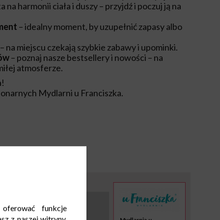
na harmonii ciała i duszy – przyjdź i poczuj ją na
ment
– idealny moment, by uzupełnić zapasy albo
– na miejscu czekają szybkie zabawy i upominki.
ów
– poznaj nasze bestsellery i nowości – na
miłej atmosferze.
a!
onarnych Mydlarni u Franciszka.
 oferować funkcje
sz z naszej witryny,
Mydlarnia u