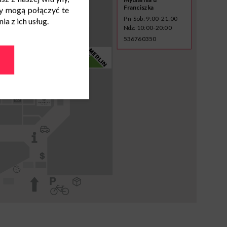
Franciszka
y mogą połączyć te
Pn-Sob: 9:00-21:00
a z ich usług.
Ndz: 10:00-20:00
536760350