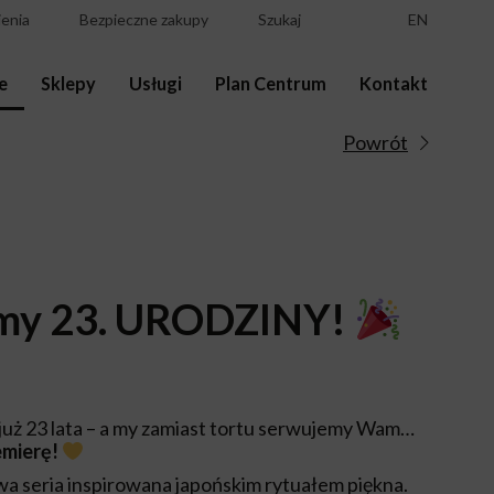
enia
Bezpieczne zakupy
Szukaj
EN
e
Sklepy
Usługi
Plan Centrum
Kontakt
Powrót
my 23. URODZINY!
już 23 lata – a my zamiast tortu serwujemy Wam…
emierę!
a seria inspirowana japońskim rytuałem piękna.