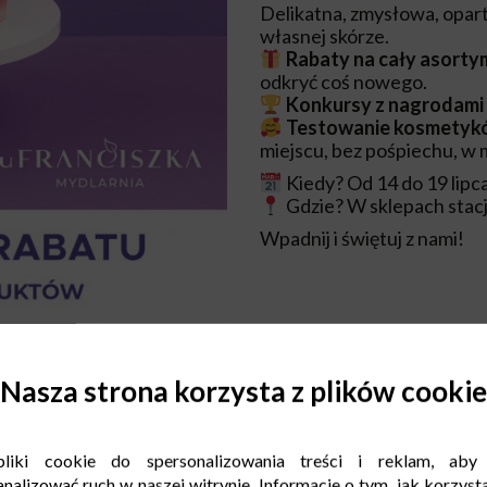
Delikatna, zmysłowa, oparta 
własnej skórze.
Rabaty na cały asorty
odkryć coś nowego.
Konkursy z nagrodami
Testowanie kosmetyk
miejscu, bez pośpiechu, w 
Kiedy? Od 14 do 19 lipc
Gdzie? W sklepach stacj
Wpadnij i świętuj z nami!
Nasza strona korzysta z plików cookie
liki cookie do spersonalizowania treści i reklam, aby
nalizować ruch w naszej witrynie. Informacje o tym, jak korzysta