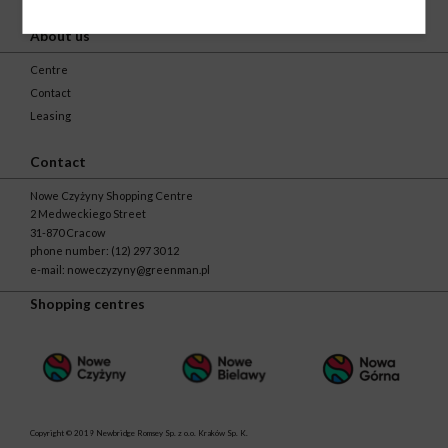
About us
Centre
Contact
Leasing
Contact
Nowe Czyżyny Shopping Centre
2 Medweckiego Street
31-870 Cracow
phone number:
(12) 297 30 12
e-mail:
noweczyzyny@greenman.pl
Shopping centres
Copyright © 2019 Newbridge Romsey Sp. z o.o. Kraków Sp. K.