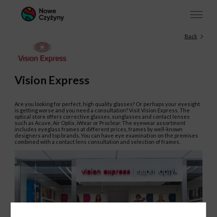
Back
Vision Express
Are you looking for perfect, high quality glasses? Or perhaps your eyesight
is getting worse and you need a consultation? Visit Vision Express. The
optical store offers corrective glasses, sunglasses and contact lenses
such as Acuve, Air Optix, iWear or Proclear. The eyewear assortment
includes eyeglass frames at different prices, frames by well-known
designers and top brands. You can have eye examination on the premises
combined with a contact lens consultation and selection of frames.