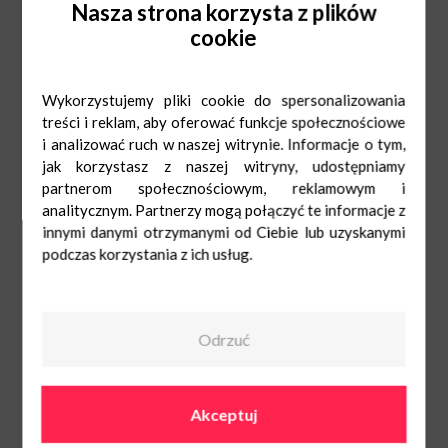
Nasza strona korzysta z plików
cookie
Wykorzystujemy pliki cookie do spersonalizowania
treści i reklam, aby oferować funkcje społecznościowe
i analizować ruch w naszej witrynie. Informacje o tym,
Mon-Sat: 9:00-21:00
12 352 32 68
Sun: 10:00-20:00
ve4605@visionexpress.pl
jak korzystasz z naszej witryny, udostępniamy
partnerom społecznościowym, reklamowym i
analitycznym. Partnerzy mogą połączyć te informacje z
innymi danymi otrzymanymi od Ciebie lub uzyskanymi
podczas korzystania z ich usług.
Vision Express
Mon-Sat: 9:00-
21:00
Sun: 10:00-20:00
12 352 32 68
Odrzuć
Akceptuj