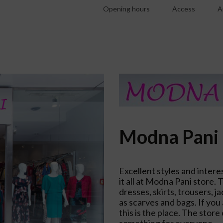
Opening hours
Access
A
Modna Pani
Excellent styles and intere
it all at Modna Pani store.
dresses, skirts, trousers, j
as scarves and bags. If you 
this is the place. The store