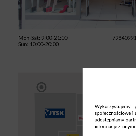
Mon-Sat: 9:00-21:00
7984099
Sun: 10:00-20:00
Wykorzystujemy p
społecznościowe i a
udostępniamy part
informacje z innymi