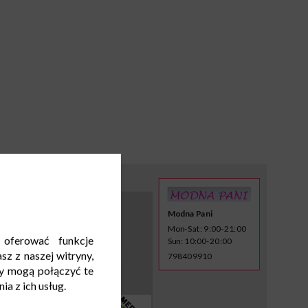
Modna Pani
Mon-Sat: 9:00-21:00
 oferować funkcje
Sun: 10:00-20:00
sz z naszej witryny,
798409910
y mogą połączyć te
a z ich usług.