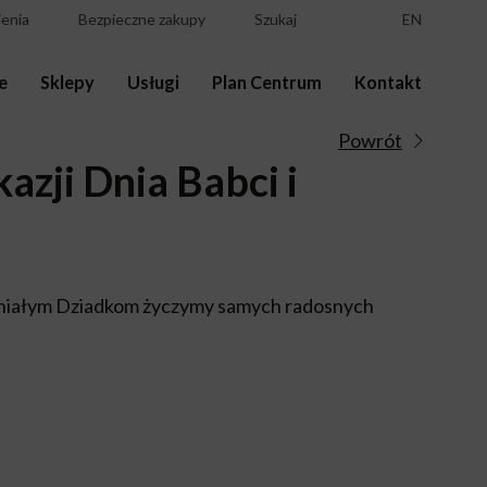
enia
Bezpieczne zakupy
Szukaj
EN
e
Sklepy
Usługi
Plan Centrum
Kontakt
Powrót
kazji Dnia Babci i
niałym Dziadkom życzymy samych radosnych