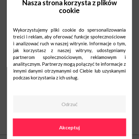
Nasza strona korzysta z plików
Przed zabiegiem zalecamy zjedzenie lekkostrawnego posiłku oraz
cookie
nawodnienie organizmu,
aby proces oddawania krwi przebiegł sprawnie i
bezpiecznie.
Wykorzystujemy pliki cookie do spersonalizowania
treści i reklam, aby oferować funkcje społecznościowe
i analizować ruch w naszej witrynie. Informacje o tym,
jak korzystasz z naszej witryny, udostępniamy
partnerom społecznościowym, reklamowym i
analitycznym. Partnerzy mogą połączyć te informacje z
innymi danymi otrzymanymi od Ciebie lub uzyskanymi
podczas korzystania z ich usług.
Odrzuć
Akceptuj
O nas