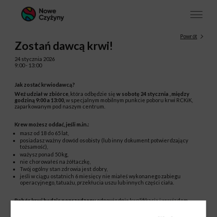
Powrót
Zostań dawcą krwi!
24 stycznia 2026
9:00 - 13:00
Jak zostać krwiodawcą?
Weź udział w zbiórce
, która odbędzie się
w sobotę 24 stycznia , między
godziną 9:00 a 13:00,
w specjalnym mobilnym punkcie poboru krwi RCKiK,
zaparkowanym pod naszym centrum.
Krew możesz oddać, jeśli m.in.:
masz od 18 do 65 lat,
posiadasz ważny dowód osobisty (lub inny dokument potwierdzający
tożsamość),
ważysz ponad 50 kg,
nie chorowałeś na żółtaczkę,
Twój ogólny stan zdrowia jest dobry,
jeśli w ciągu ostatnich 6 miesięcy nie miałeś wykonanego zabiegu
operacyjnego, tatuażu, przekłucia uszu lub innych części ciała.
Pobór krwi będzie poprzedzony
odpowiednią kwalifikacją i wywiadem
lekarskim, aby zapewnić Twoje bezpieczeństwo.