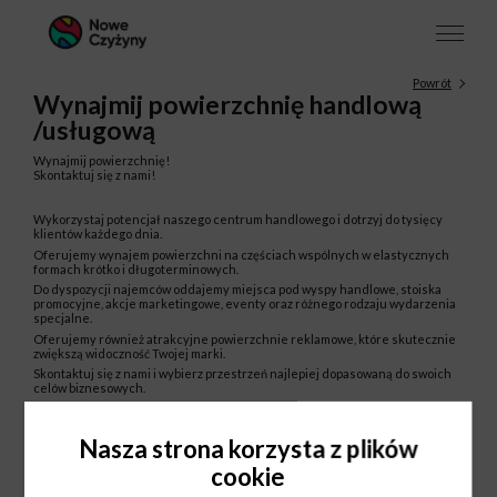
Powrót
Wynajmij powierzchnię handlową
/usługową
Wynajmij powierzchnię!
Skontaktuj się z nami!
Wykorzystaj potencjał naszego centrum handlowego i dotrzyj do tysięcy
klientów każdego dnia.
Oferujemy wynajem powierzchni na częściach wspólnych w elastycznych
formach krótko i długoterminowych.
Do dyspozycji najemców oddajemy miejsca pod wyspy handlowe, stoiska
promocyjne, akcje marketingowe, eventy oraz różnego rodzaju wydarzenia
specjalne.
Oferujemy również atrakcyjne powierzchnie reklamowe, które skutecznie
zwiększą widoczność Twojej marki.
Skontaktuj się z nami i wybierz przestrzeń najlepiej dopasowaną do swoich
celów biznesowych.
+ 48 12 297 30 12
noweczyzyny@greenman.pl
Nasza strona korzysta z plików
cookie