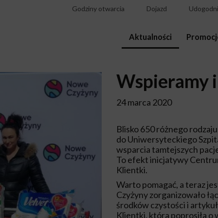
Godziny otwarcia
Dojazd
Udogodni
Aktualności
Promocj
Wspieramy 
24 marca 2020
Blisko 650 różnego rodzaju
do Uniwersyteckiego Szpit
wsparcia tamtejszych pacj
To efekt inicjatywy Centr
Klientki.
Warto pomagać, a teraz je
Czyżyny zorganizowało łącz
środków czystości i artyku
Klientki, która poprosiła o