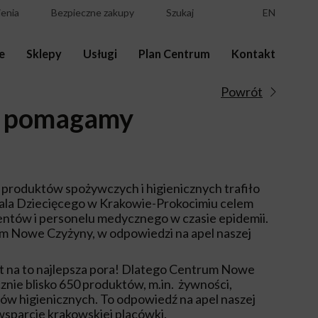
enia
Bezpieczne zakupy
Szukaj
EN
e
Sklepy
Usługi
Plan Centrum
Kontakt
Powrót
i pomagamy
 produktów spożywczych i higienicznych trafiło
ala Dziecięcego w Krakowie-Prokocimiu celem
entów i personelu medycznego w czasie epidemii.
um Nowe Czyżyny, w odpowiedzi na apel naszej
st na to najlepsza pora! Dlatego Centrum Nowe
nie blisko 650 produktów, m.in. żywności,
łów higienicznych. To odpowiedź na apel naszej
 wsparcie krakowskiej placówki.