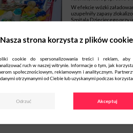
W efekcie wózki załadowa
uzupełniły zapasy zlokali
Szpitala Dziecięcego przy ul
Wśród przekazanych placów
mineralnej, soków, herbaty
Nasza strona korzysta z plików cookie
dań do odgrzania, zup, such
korzystać będą zarówno pacj
znalazły się także środki hi
liki cookie do spersonalizowania treści i reklam, aby
chusteczki nawilżane, żele
nalizować ruch w naszej witrynie. Informacje o tym, jak korzysta
Żywność, artykuły higienic
nerom społecznościowym, reklamowym i analitycznym. Partnerz
placówkach medycznych pr
 danymi otrzymanymi od Ciebie lub uzyskanymi podczas korzystani
niezwykle szybko się kończ
Dlatego cieszymy się, że 
personelowi medycznemu i 
Odrzuć
Akceptuj
każdy z nas może dołożyć 