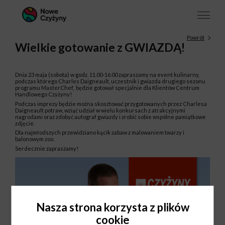
Powrót
Wielkie gotowanie z GWIAZDĄ!
Dnia 23 maja (sobota) w godz. 11.00-16.00 zapraszamy na event kulinarny,
podczas którego Charles Daigneault, uczestnik i gwiazda drugiego sezonu
programu MasterChef, będzie gotował specjalnie dla Klientów Centrum
Handlowego Czyżyny!
Podczas imprezy będzie można skosztować przygotowanych przez Charlesa
Daigneault potraw, wziąć udział w wielu konkursach z atrakcyjnymi
nagrodami oraz zdobyć autograf gwiazdy i zrobić sobie wspólne pamiątkowe
zdjęcie.
Dla najmłodszych przewidziano kącik zabaw z malowaniem twarzy i
balonowym zoo.
Serdecznie zapraszamy!
Nasza strona korzysta z plików
cookie