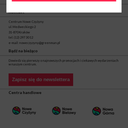
Kontakt
Centrum Nowe Czyżyny
ul. Medweckiego 2
31-870 Kraków
tel.
(12) 297 30 12
e-mail:
noweczyzyny@greenman.pl
Bądź na bieżąco
Dowiedz się pierwszy o najnowszych promocjach i ciekawych wydarzeniach
w naszym centrum.
Zapisz się do newslettera
Centra handlowe