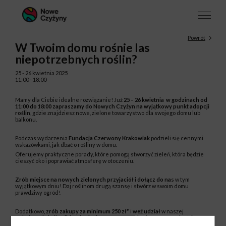
Powrót
W Twoim domu rośnie las
niepotrzebnych roślin?
25 - 26 kwietnia 2025
11:00 - 18:00
Mamy dla Ciebie idealne rozwiązanie! Już
25 – 26 kwietnia w godzinach od
11:00 do 18:00 zapraszamy do Nowych Czyżyn na wyjątkowy punkt adopcji
roślin
, gdzie znajdziesz nowe, zielone towarzystwo dla swojego domu lub
balkonu.
Podczas wydarzenia
Fundacja Czerwony Krakowiak
podzieli się cennymi
wskazówkami, jak dbać o rośliny w domu.
Oferujemy praktyczne porady, które pomogą stworzyć zieleń, która będzie
cieszyć oko i poprawiać atmosferę w otoczeniu.
Zrób miejsce na nowych zielonych przyjaciół i dołącz do na
s w tym
wyjątkowym dniu! Daj roślinom drugą szansę i stwórz w swoim domu
prawdziwy ogród!
Dodatkowo,
zrób zakupy za minimum 250 zł*
i
weź udział
w naszej
wyjątkowej akcji,
odbierając kwiat monstera w doniczce o wysokości 60 cm
.
–
sprwadź szczegóły!