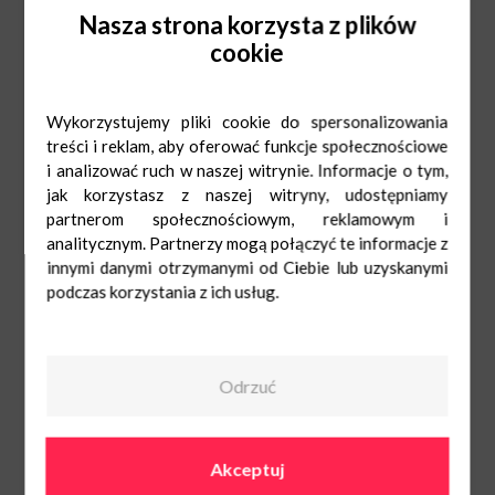
Nasza strona korzysta z plików
Wydarzeniu partneruje Fundacja Czerwony Krakowiak.
cookie
Czekamy na Ciebie!
Wykorzystujemy pliki cookie do spersonalizowania
treści i reklam, aby oferować funkcje społecznościowe
i analizować ruch w naszej witrynie. Informacje o tym,
jak korzystasz z naszej witryny, udostępniamy
partnerom społecznościowym, reklamowym i
analitycznym. Partnerzy mogą połączyć te informacje z
innymi danymi otrzymanymi od Ciebie lub uzyskanymi
podczas korzystania z ich usług.
Odrzuć
Akceptuj
O nas