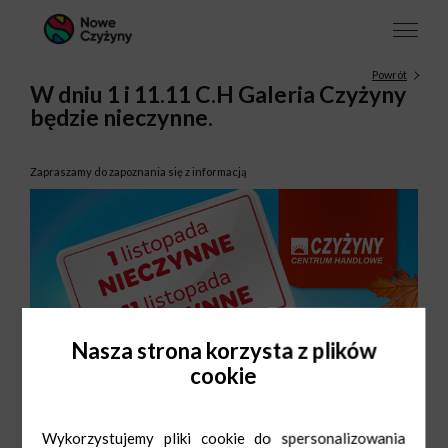
Powrót
W dniu 1 i 11.11 C.H Galeria Czyżyny
będzie nieczynne.
Zapraszamy do zapoznania się z informacją
Nasza strona korzysta z plików
cookie
Wykorzystujemy pliki cookie do spersonalizowania