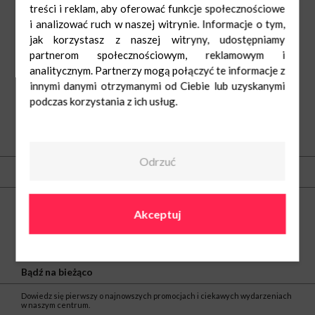
treści i reklam, aby oferować funkcje społecznościowe
i analizować ruch w naszej witrynie. Informacje o tym,
jak korzystasz z naszej witryny, udostępniamy
partnerom społecznościowym, reklamowym i
analitycznym. Partnerzy mogą połączyć te informacje z
innymi danymi otrzymanymi od Ciebie lub uzyskanymi
podczas korzystania z ich usług.
O nas
Odrzuć
Kontakt
Centrum Nowe Czyżyny
Akceptuj
ul. Medweckiego 2
31-870 Kraków
tel.
(12) 297 30 12
e-mail:
noweczyzyny@greenman.pl
Bądź na bieżąco
Dowiedz się pierwszy o najnowszych promocjach i ciekawych wydarzeniach
w naszym centrum.