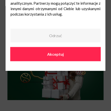
prezentu albo samodzielny upominek — szczególnie dla tych, którzy cenią
analitycznym. Partnerzy mogą połączyć te informacje z
spokojne poranki i długie rozmowy przy stole. Obdarowany/na nie musi być
koneserem, by docenić aromat egzotycznej herbaty.
innymi danymi otrzymanymi od Ciebie lub uzyskanymi
podczas korzystania z ich usług.
Zaplanuj udane święta z Nowymi Czyżynami!
Odrzuć
Akceptuj