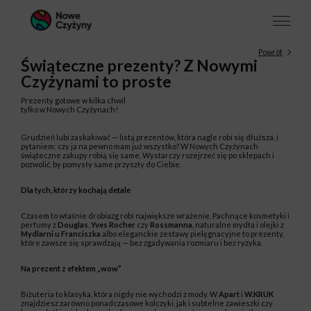
Powrót
Świąteczne prezenty? Z Nowymi
Czyżynami to proste
Prezenty gotowe w kilka chwil
tylko w Nowych Czyżynach!
Grudzień lubi zaskakiwać — listą prezentów, która nagle robi się dłuższa, i
pytaniem:
czy ja na pewno mam już wszystko?
W Nowych Czyżynach
świąteczne zakupy robią się same. Wystarczy rozejrzeć się po sklepach i
pozwolić, by pomysły same przyszły do Ciebie.
Dla tych, którzy kochają detale
Czasem to właśnie drobiazg robi największe wrażenie. Pachnące kosmetyki i
perfumy z
Douglas
,
Yves Rocher
czy
Rossmanna
, naturalne mydła i olejki z
Mydlarni u Franciszka
albo eleganckie zestawy pielęgnacyjne to prezenty,
które zawsze się sprawdzają — bez zgadywania rozmiaru i bez ryzyka.
Na prezent z efektem „wow”
Biżuteria to klasyka, która nigdy nie wychodzi z mody. W
Apart
i
W.KRUK
znajdziesz zarówno ponadczasowe kolczyki, jak i subtelne zawieszki czy