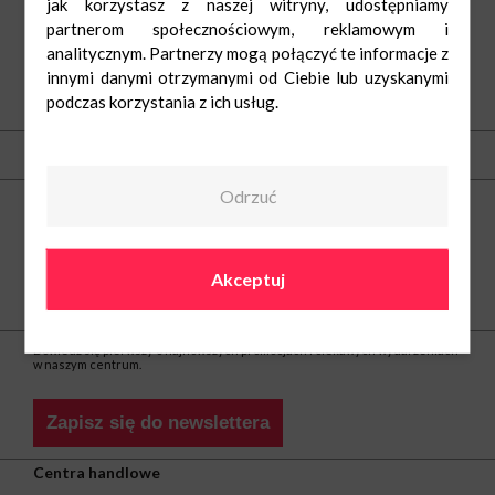
jak korzystasz z naszej witryny, udostępniamy
partnerom społecznościowym, reklamowym i
analitycznym. Partnerzy mogą połączyć te informacje z
innymi danymi otrzymanymi od Ciebie lub uzyskanymi
podczas korzystania z ich usług.
O nas
Kontakt
Odrzuć
Centrum Nowe Czyżyny
ul. Medweckiego 2
31-870 Kraków
tel.
(12) 297 30 12
Akceptuj
e-mail:
noweczyzyny@greenman.pl
Bądź na bieżąco
Dowiedz się pierwszy o najnowszych promocjach i ciekawych wydarzeniach
w naszym centrum.
Zapisz się do newslettera
Centra handlowe