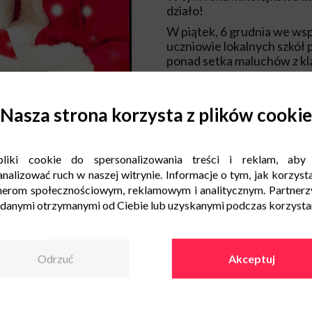
działo!
W piątek, 6 grudnia we ws
uczniowie lokalnych szkół
ponad setka maluchów z kla
Z kolei w sobotę, 7 grudni
zapraszamy wszystkie dzieci
czekały okrągły rok.
Nasza strona korzysta z plików cookie
Choć Mikołaj nie próżnuje,
wysłuchać, o jakich prezen
specjalnym tronie, gdzie b
liki cookie do spersonalizowania treści i reklam, aby
pamiątkowych zdjęć, rozdaw
nalizować ruch w naszej witrynie. Informacje o tym, jak korzysta
To nie wszystko! Poczuć ma
nerom społecznościowym, reklamowym i analitycznym. Partnerz
kreatywne, na których będz
 danymi otrzymanymi od Ciebie lub uzyskanymi podczas korzystani
udekorować bombki oraz wy
Pomocnikiem Mikołaja będzi
przygotowała słodycze dla 
Odrzuć
Akceptuj
Świąteczną krainę znajdziec
Wstęp jest bezpłatny.