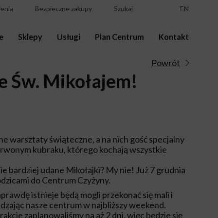
enia
Bezpieczne zakupy
Szukaj
EN
e
Sklepy
Usługi
Plan Centrum
Kontakt
Powrót
ze Św. Mikołajem!
e warsztaty świąteczne, a na nich gość specjalny
erwonym kubraku, którego kochają wszystkie
e bardziej udane Mikołajki? My nie! Już 7 grudnia
rodzicami do Centrum Czyżyny.
prawdę istnieje będą mogli przekonać się mali i
dzając nasze centrum w najbliższy weekend.
akcje zaplanowaliśmy na aż 2 dni, więc będzie się