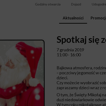
Godziny otwarcia
Dojazd
Udogodni
Aktualności
Promocj
Spotkaj się 
7 grudnia 2019
11:00 - 16:00
Bajkowa atmosfera, rodzinn
– poczciwy jegomość w cz
dzieci.
Czy możecie wyobrazić sobi
zapraszamy dzieci wraz z 
O tym, że Święty Mikołaj na
duzi niedowiarkowie odwie
W tym roku mikołajkowe atr