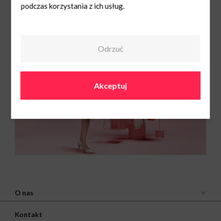
podczas korzystania z ich usług.
Zapraszamy!
Odrzuć
Akceptuj
O nas
Kontakt