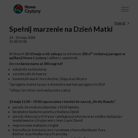
Powrót
Spełnij marzenie na Dzień Matki
23 - 25 maja 2024
11:00 19:00
W dniach
23-25 maja zrób
zakupy
za minimum
200 zł* zeskanuj paragon w
aplikacji Nowe Czyżyny
i odbierz
upominek
Do rozdania mamy aż 300 nagród!
szkatułki na biżuterię
szczoteczki do twarzy
kosmetyki marki Yves Rocher, Ziaja oraz Silcare
*paragony można łączyć a minmalna wartość paragonu to 30 zł
*sklep Carrefour jest wyłączony z akcji
25 maja 11:00 – 19:00 zapraszamy również do naszej „Strefy Beauty”
porady dermokonsultantów z DOZ Apteka
bezpłatne badanie wzorku z Kodano Optyk
porady dotyczących fryzur i pielęgnacji włosów oraz szybka stylizacja i
modelowanie z fryzjerami z Jean Louis David
expressowe makijaże z Inglot
konsultacje kosmetyczne i urodowe z konsultantkami Yves
Rocher oraz Mydlarnia u Franiczka