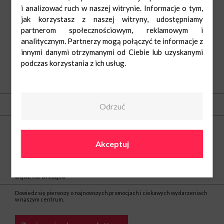
i analizować ruch w naszej witrynie. Informacje o tym,
jak korzystasz z naszej witryny, udostępniamy
partnerom społecznościowym, reklamowym i
analitycznym. Partnerzy mogą połączyć te informacje z
innymi danymi otrzymanymi od Ciebie lub uzyskanymi
podczas korzystania z ich usług.
O nas
Odrzuć
Kontakt
Centrum Nowe Czyżyny
ul. Medweckiego 2
Akceptuj
31-870 Kraków
tel.
(12) 297 30 12
e-mail:
noweczyzyny@greenman.pl
Bądź na bieżąco
Dowiedz się pierwszy o najnowszych promocjach i ciekawych wydarzeniach
w naszym centrum.