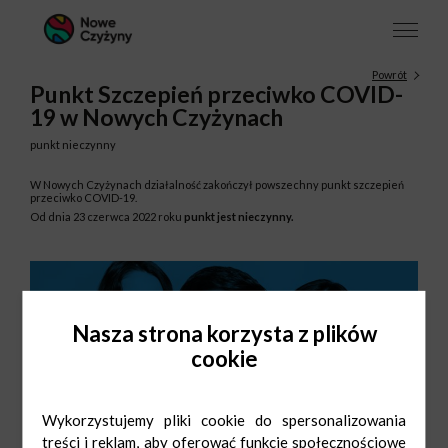
Powrót
Punkt Szczepień przeciwko COVID-
19 w Nowych Czyżynach
punkt nieczynny
W Nowych Czyżynach działalność zakończył powszechny punkt szczepień
przeciwko COVID-19.
Od dnia 23 czerwca 2022 roku
punkt jest nieczynny.
Nasza strona korzysta z plików
cookie
Wykorzystujemy pliki cookie do spersonalizowania
treści i reklam, aby oferować funkcje społecznościowe